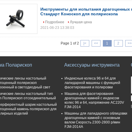
Инструменты для испытания драгоценных 
Стандарт Коноскоп для полярископа
Подробнее
Лучшая цена
2021-06-23 13:38:03
Page 1 of 2
|<
<<
1
2
>>
ма Поларископ
Аксессуары инструмента
ические линзы настольный
Индексные колеса 96 и 64 для
гоценный полярископ
лапидарной машины с функцией
роенный в светодиодный свет
фасетирования и полировки
ические линзы настольный тип
Машина для фасетирования
 Полярископ отсоединительный
драгоценных камней с индексом
колес 96 и 64, напряжение AC220V
ерферентный шарик настольный
FJM-2014
гоценный камень полярископ для
лирных изделий
Машины для лапидарного облицовки
драгоценных камней с основным
валом Скорость 2300-2800 р/мин
FJM-2014A