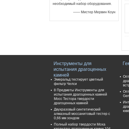
необходимый набор оборудования.
—— Мистер Мервин Коун
Инструменты для
Ге
испытания драгоценных
камней
Опт
Эмеральд тестирует цветный
дра
фильтр Челси
вст
8 Предметы Инструменты для
Опт
испытания драгоценных камней
Gem
Мосс Тестора твердости
Инт
драгоценных камней
дра
Двухразовый синтетический
юве
алмазный моссанитовый тестер с
0,66 мм зондом
Полный набор твердости Моха
карандаш драгоценные камни 104