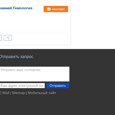
камней Гемология
контакт
>|
Отправить запрос
Отправить
E-Mail
Sitemap
| Мобильный сайт
|