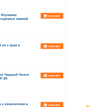
 Изучение
контакт
гоценных камней
 кл с Ipad и
контакт
лл Черный Челси
контакт
F-25
 с коноскопом и
контакт