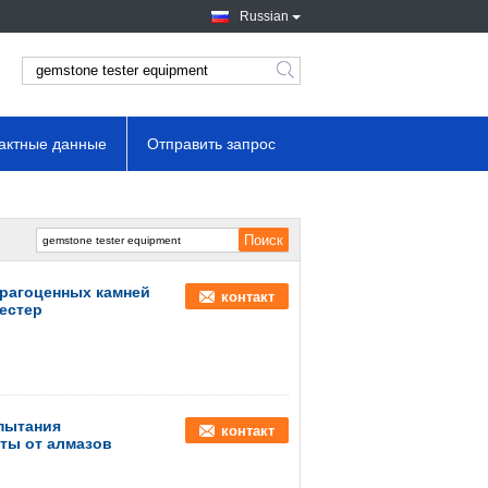
Russian
тактные данные
Отправить запрос
рагоценных камней
контакт
естер
спытания
контакт
ты от алмазов