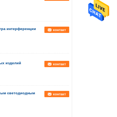
тра интерференции
контакт
ых изделий
контакт
елым светодиодным
контакт